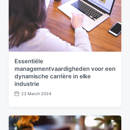
Essentiële
managementvaardigheden voor een
dynamische carrière in elke
industrie
23 March 2024
P
o
s
t
d
a