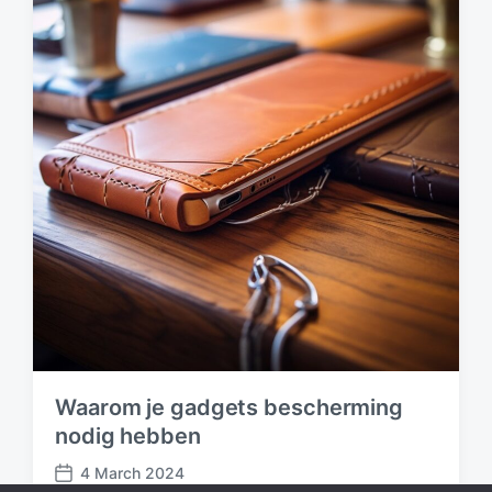
t
e
Waarom je gadgets bescherming
nodig hebben
4 March 2024
P