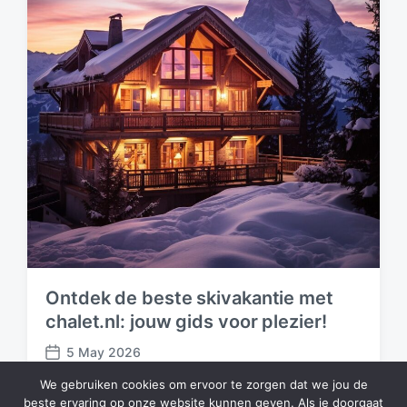
Ontdek de beste skivakantie met
chalet.nl: jouw gids voor plezier!
5 May 2026
P
o
We gebruiken cookies om ervoor te zorgen dat we jou de
s
beste ervaring op onze website kunnen geven. Als je doorgaat