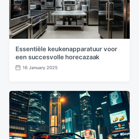
Essentiële keukenapparatuur voor
een succesvolle horecazaak
16 January 2025
P
o
s
t
d
a
t
e