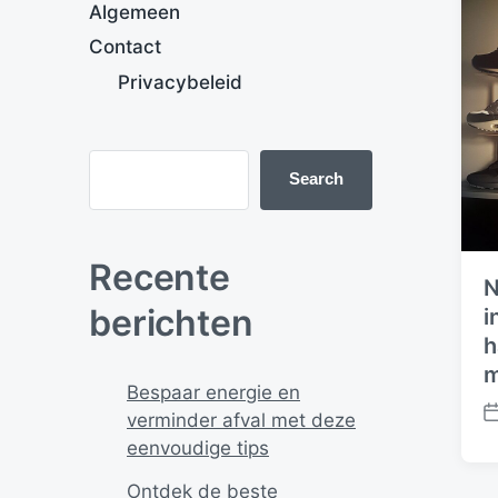
Algemeen
Contact
Privacybeleid
Search
Recente
N
berichten
i
h
m
Bespaar energie en
verminder afval met deze
P
eenvoudige tips
o
s
Ontdek de beste
t