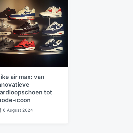
ike air max: van
nnovatieve
ardloopschoen tot
ode-icoon
6 August 2024