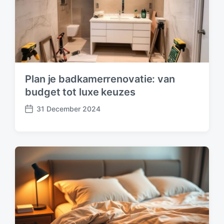
Plan je badkamerrenovatie: van
budget tot luxe keuzes
31 December 2024
P
o
s
t
d
a
t
e