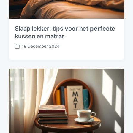
Slaap lekker: tips voor het perfecte
kussen en matras
18 December 2024
P
o
s
t
d
a
t
e