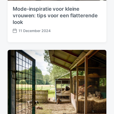
Mode-inspiratie voor kleine
vrouwen: tips voor een flatterende
look
11 December 2024
P
o
s
t
d
a
t
e