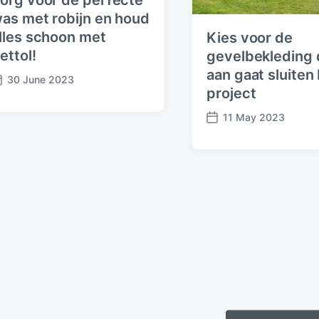
org voor de perfecte
as met robijn en houd
lles schoon met
Kies voor de
ettol!
gevelbekleding 
aan gaat sluiten 
30 June 2023
project
11 May 2023
P
o
s
t
d
a
t
e