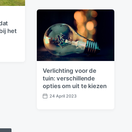
t
d
a
t
dat
e
bij het
Verlichting voor de
tuin: verschillende
opties om uit te kiezen
24 April 2023
P
o
s
t
d
a