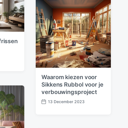
t
e
rissen
Waarom kiezen voor
Sikkens Rubbol voor je
verbouwingsproject
13 December 2023
P
o
s
t