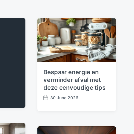
Bespaar energie en
verminder afval met
deze eenvoudige tips
30 June 2026
P
o
s
t
d
a