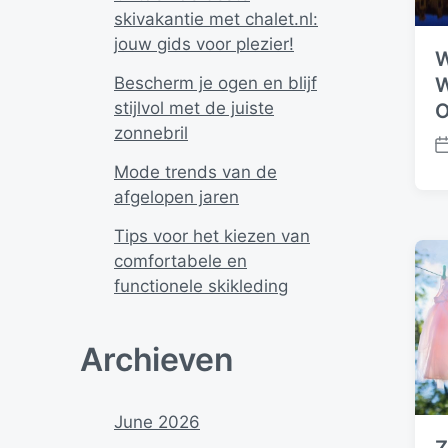
skivakantie met chalet.nl:
jouw gids voor plezier!
W
Bescherm je ogen en blijf
W
stijlvol met de juiste
O
zonnebril
P
Mode trends van de
o
afgelopen jaren
s
t
Tips voor het kiezen van
d
comfortabele en
a
t
functionele skikleding
e
Archieven
June 2026