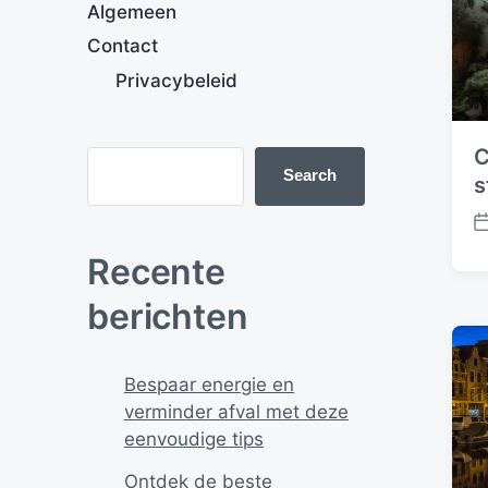
Algemeen
Contact
Privacybeleid
C
Search
s
P
o
Recente
s
t
berichten
d
a
t
Bespaar energie en
e
verminder afval met deze
eenvoudige tips
Ontdek de beste