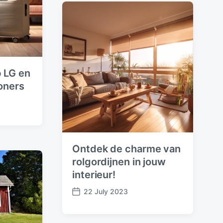
d
a
t
e
p LG en
ioners
Ontdek de charme van
rolgordijnen in jouw
interieur!
22 July 2023
P
o
s