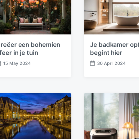
reëer een bohemien
Je badkamer opf
feer in je tuin
begint hier
15 May 2024
30 April 2024
P
o
s
t
d
a
t
e