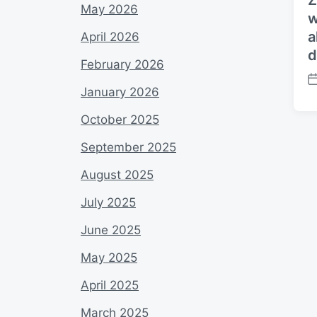
Z
May 2026
w
a
April 2026
d
February 2026
P
January 2026
o
s
October 2025
t
d
September 2025
a
August 2025
t
e
July 2025
June 2025
May 2025
April 2025
March 2025