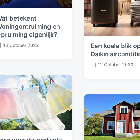
at betekent
oningontruiming en
pruiming eigenlijk?
Een koele blik o
16 October 2023
Daikin aircondit
12 October 2023
P
o
s
t
d
a
t
e