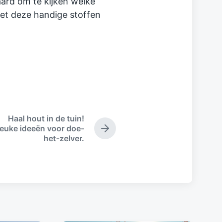
aard om te kijken welke
et deze handige stoffen
Haal hout in de tuin!
euke ideeën voor doe-
N
het-zelver.
e
x
t
p
o
s
t
: