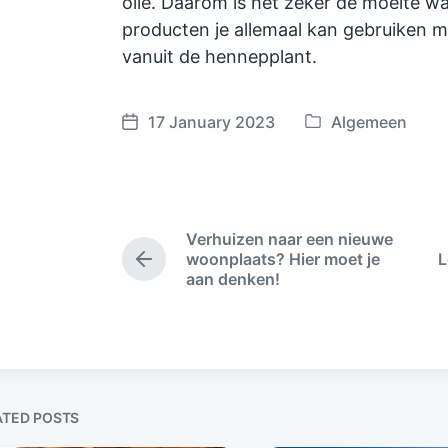
olie. Daarom is het zeker de moeite w
producten je allemaal kan gebruiken m
vanuit de hennepplant.
17 January 2023
Algemeen
P
P
o
o
s
s
t
t
e
d
Verhuizen naar een nieuwe
d
a
woonplaats? Hier moet je
L
P
i
t
aan denken!
r
n
e
e
v
i
o
u
s
ATED POSTS
p
o