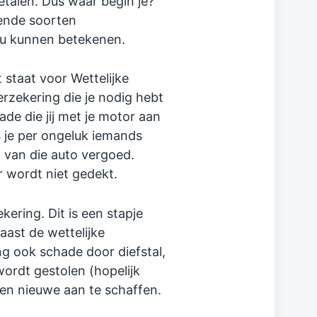
betalen. Dus waar begin je?
lende soorten
ou kunnen betekenen.
 staat voor Wettelijke
erzekering die je nodig hebt
e die jij met je motor aan
 je per ongeluk iemands
 van die auto vergoed.
r wordt niet gedekt.
ering. Dit is een stapje
ast de wettelijke
ng ook schade door diefstal,
wordt gestolen (hopelijk
een nieuwe aan te schaffen.