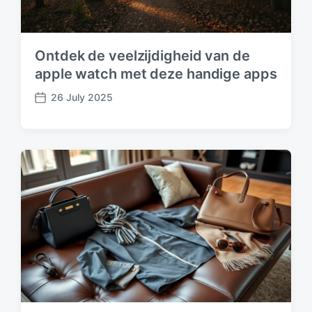
Ontdek de veelzijdigheid van de
apple watch met deze handige apps
26 July 2025
P
o
s
t
d
a
t
e