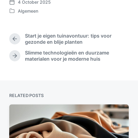
4 October 2025
P
Algemeen
o
P
s
o
t
s
d
t
Start je eigen tuinavontuur: tips voor
a
e
P
gezonde en blije planten
t
d
r
e
Slimme technologieën en duurzame
i
e
N
materialen voor je moderne huis
n
v
e
i
x
o
t
u
p
s
o
p
s
RELATED POSTS
o
t
s
:
t
: