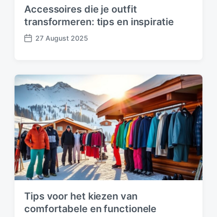
Accessoires die je outfit
transformeren: tips en inspiratie
27 August 2025
P
o
s
t
d
a
t
e
Tips voor het kiezen van
comfortabele en functionele