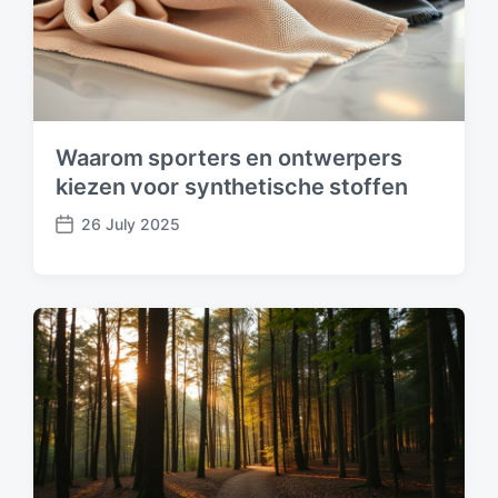
Waarom sporters en ontwerpers
kiezen voor synthetische stoffen
26 July 2025
P
o
s
t
d
a
t
e