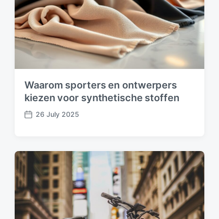
e
Waarom sporters en ontwerpers
kiezen voor synthetische stoffen
26 July 2025
P
o
s
t
d
a
t
e