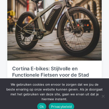
Cortina E-bikes: Stijlvolle en
Functionele Fietsen voor de Stad
2 March 2025
We gebruiken cookies om ervoor te zorgen dat we jou de
P
beste ervaring op onze website kunnen geven. Als je doorgaat
o
met het gebruiken van deze site, gaan we ervan uit dat je
s
hiermee instemt.
t
Theme by
Anders Norén
d
Ok
Privacybeleid