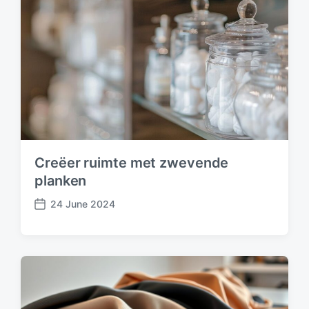
Creëer ruimte met zwevende
planken
24 June 2024
P
o
s
t
d
a
t