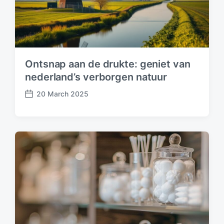
Ontsnap aan de drukte: geniet van
nederland’s verborgen natuur
20 March 2025
P
o
s
t
d
a
t
e