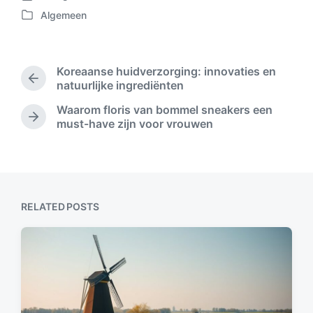
P
Algemeen
o
P
s
o
t
s
d
t
Koreaanse huidverzorging: innovaties en
a
e
P
natuurlijke ingrediënten
t
d
r
e
Waarom floris van bommel sneakers een
i
e
N
must-have zijn voor vrouwen
n
v
e
i
x
o
t
u
p
s
o
p
s
RELATED POSTS
o
t
s
:
t
: