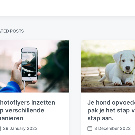
e
n
e
v
i
o
u
s
ATED POSTS
p
o
s
t
:
hotoflyers inzetten
Je hond opvoed
p verschillende
pak je het stap 
anieren
stap aan.
29 January 2023
8 December 2022
P