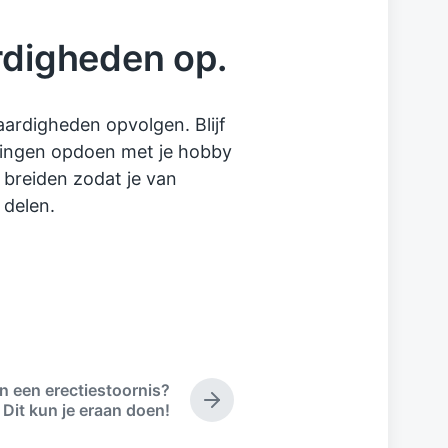
ardigheden op.
vaardigheden opvolgen. Blijf
varingen opdoen met je hobby
e breiden zodat je van
 delen.
n een erectiestoornis?
N
Dit kun je eraan doen!
e