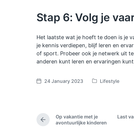
Stap 6: Volg je va
Het laatste wat je hoeft te doen is je 
je kennis verdiepen, blijf leren en er
of sport. Probeer ook je netwerk uit t
anderen kunt leren en ervaringen kunt
24 January 2023
Lifestyle
P
P
o
o
s
s
t
t
e
d
Op vakantie met je
Last va
d
a
P
avontuurlijke kinderen
i
t
r