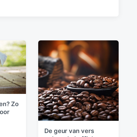
x
t
p
o
s
t
:
en? Zo
voor
De geur van vers