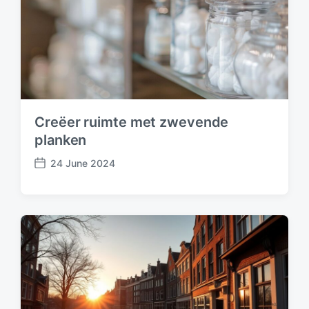
Creëer ruimte met zwevende
planken
24 June 2024
P
o
s
t
d
a
t
e