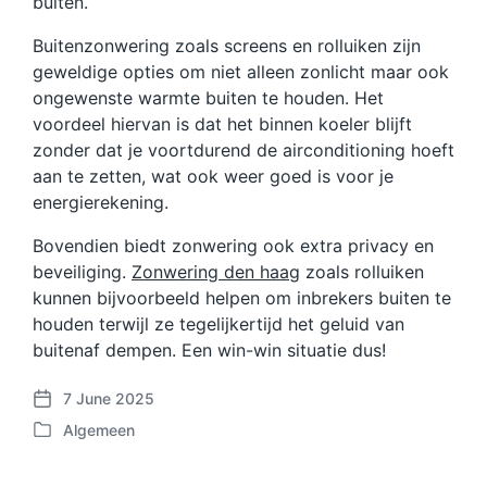
buiten.
Buitenzonwering zoals screens en rolluiken zijn
geweldige opties om niet alleen zonlicht maar ook
ongewenste warmte buiten te houden. Het
voordeel hiervan is dat het binnen koeler blijft
zonder dat je voortdurend de airconditioning hoeft
aan te zetten, wat ook weer goed is voor je
energierekening.
Bovendien biedt zonwering ook extra privacy en
beveiliging.
Zonwering den haag
zoals rolluiken
kunnen bijvoorbeeld helpen om inbrekers buiten te
houden terwijl ze tegelijkertijd het geluid van
buitenaf dempen. Een win-win situatie dus!
7 June 2025
P
Algemeen
o
P
s
o
t
s