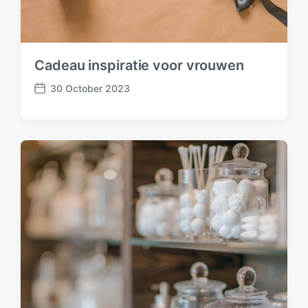
Cadeau inspiratie voor vrouwen
30 October 2023
P
o
s
t
d
a
t
e