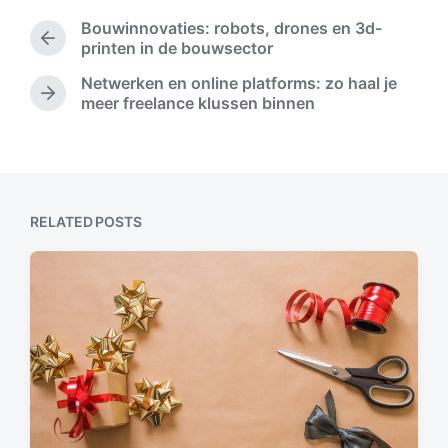
d
t
Bouwinnovaties: robots, drones en 3d-
a
e
P
printen in de bouwsector
t
d
r
e
Netwerken en online platforms: zo haal je
i
e
N
meer freelance klussen binnen
n
v
e
i
x
o
t
u
p
s
o
p
s
RELATED POSTS
o
t
s
:
t
: