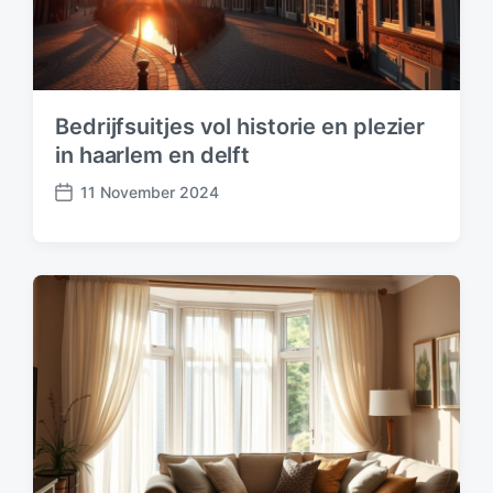
Bedrijfsuitjes vol historie en plezier
in haarlem en delft
11 November 2024
P
o
s
t
d
a
t
e